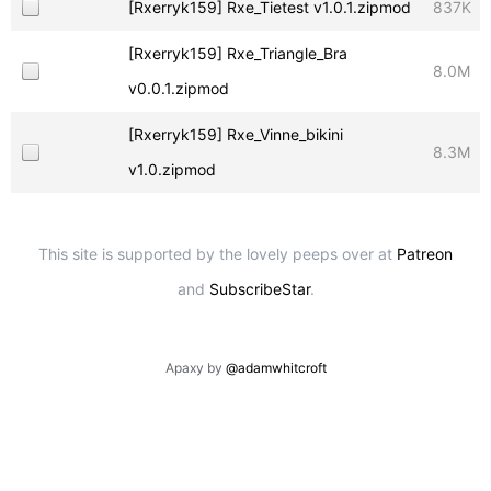
[Rxerryk159] Rxe_Tietest v1.0.1.zipmod
837K
[Rxerryk159] Rxe_Triangle_Bra
8.0M
v0.0.1.zipmod
[Rxerryk159] Rxe_Vinne_bikini
8.3M
v1.0.zipmod
This site is supported by the lovely peeps over at
Patreon
and
SubscribeStar
.
Apaxy by
@adamwhitcroft