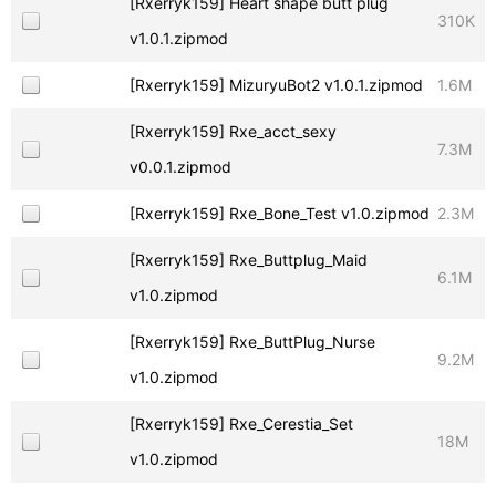
[Rxerryk159] Heart shape butt plug
310K
v1.0.1.zipmod
[Rxerryk159] MizuryuBot2 v1.0.1.zipmod
1.6M
[Rxerryk159] Rxe_acct_sexy
7.3M
v0.0.1.zipmod
[Rxerryk159] Rxe_Bone_Test v1.0.zipmod
2.3M
[Rxerryk159] Rxe_Buttplug_Maid
6.1M
v1.0.zipmod
[Rxerryk159] Rxe_ButtPlug_Nurse
9.2M
v1.0.zipmod
[Rxerryk159] Rxe_Cerestia_Set
18M
v1.0.zipmod