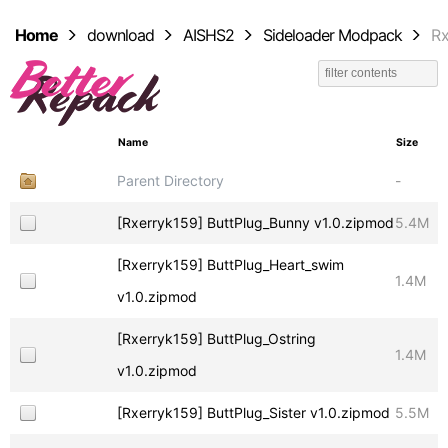
Home
download
AISHS2
Sideloader Modpack
Rx
Name
Size
Parent Directory
-
[Rxerryk159] ButtPlug_Bunny v1.0.zipmod
5.4M
[Rxerryk159] ButtPlug_Heart_swim
1.4M
v1.0.zipmod
[Rxerryk159] ButtPlug_Ostring
1.4M
v1.0.zipmod
[Rxerryk159] ButtPlug_Sister v1.0.zipmod
5.5M